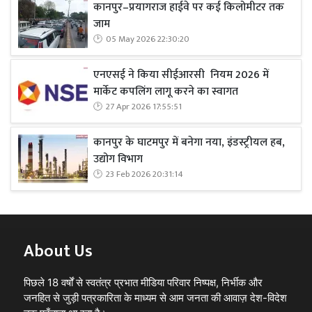
कानपुर–प्रयागराज हाईवे पर कई किलोमीटर तक
जाम
05 May 2026 22:30:20
एनएसई ने किया सीईआरसी नियम 2026 में
मार्केट कपलिंग लागू करने का स्वागत
27 Apr 2026 17:55:51
कानपुर के घाटमपुर में बनेगा नया, इंडस्ट्रीयल हब,
उद्योग विभाग
23 Feb 2026 20:31:14
About Us
पिछले 18 वर्षों से स्वतंत्र प्रभात मीडिया परिवार निष्पक्ष, निर्भीक और
जनहित से जुड़ी पत्रकारिता के माध्यम से आम जनता की आवाज़ देश-विदेश