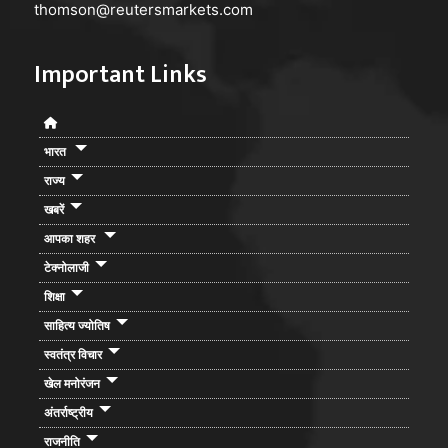
thomson@reutersmarkets.com
Important Links
भारत
राज्य
खबरें
आपका शहर
टेक्नोलाजी
शिक्षा
साहित्य ज्योतिष
स्वतंत्र विचार
खेल मनोरंजन
अंतर्राष्ट्रीय
राजनीति