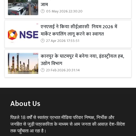
जाम
05 May 2026 22:30:20
एनएसई ने किया सीईआरसी नियम 2026 में
मार्केट कपलिंग लागू करने का स्वागत
27 Apr 2026 17:55:51
कानपुर के घाटमपुर में बनेगा नया, इंडस्ट्रीयल हब,
उद्योग विभाग
23 Feb 2026 20:31:14
About Us
पिछले 18 वर्षों से स्वतंत्र प्रभात मीडिया परिवार निष्पक्ष, निर्भीक और
जनहित से जुड़ी पत्रकारिता के माध्यम से आम जनता की आवाज़ देश-विदेश
तक पहुँचाता आ रहा है।