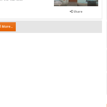
Share
 More...