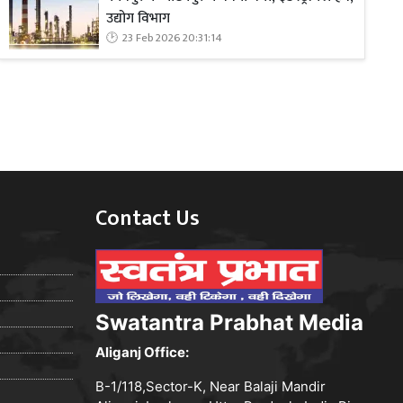
उद्योग विभाग
23 Feb 2026 20:31:14
Contact Us
Swatantra Prabhat Media
Aliganj Office:
B-1/118,Sector-K, Near Balaji Mandir