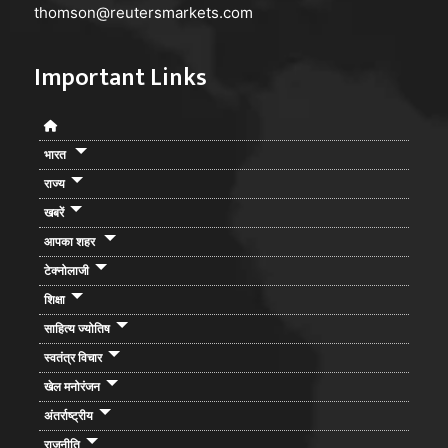
thomson@reutersmarkets.com
Important Links
भारत
राज्य
खबरें
आपका शहर
टेक्नोलाजी
शिक्षा
साहित्य ज्योतिष
स्वतंत्र विचार
खेल मनोरंजन
अंतर्राष्ट्रीय
राजनीति