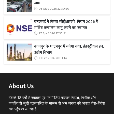
जाम
05 May 2026 22:30:20
एनएसई ने किया सीईआरसी नियम 2026 में
मार्केट कपलिंग लागू करने का स्वागत
27 Apr 2026 17:55:51
कानपुर के घाटमपुर में बनेगा नया, इंडस्ट्रीयल हब,
उद्योग विभाग
23 Feb 2026 20:31:14
About Us
पिछले 18 वर्षों से स्वतंत्र प्रभात मीडिया परिवार निष्पक्ष, निर्भीक और
जनहित से जुड़ी पत्रकारिता के माध्यम से आम जनता की आवाज़ देश-विदेश
तक पहुँचाता आ रहा है।