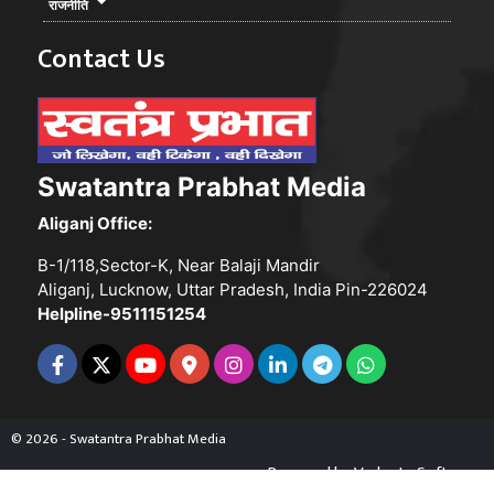
राजनीति
Contact Us
Swatantra Prabhat Media
Aliganj Office:
B-1/118,Sector-K, Near Balaji Mandir
Aliganj, Lucknow, Uttar Pradesh, India Pin-226024
Helpline-9511151254
© 2026 - Swatantra Prabhat Media
Powered by
Vedanta Software