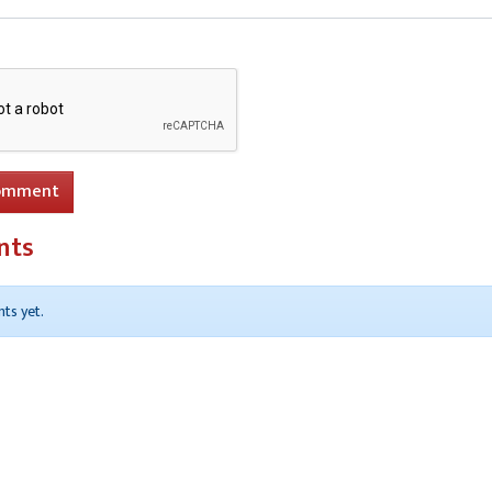
omment
nts
ts yet.