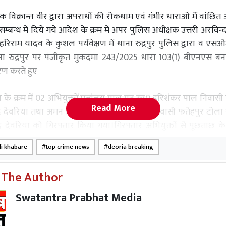
क विक्रान्त वीर द्वारा अपराधों की रोकथाम एवं गंभीर धाराओं में वांछित
सम्बन्ध में दिये गये आदेश के क्रम में अपर पुलिस अधीक्षक उत्तरी अरविन्द
ी हरिराम यादव के कुशल पर्यवेक्षण में थाना रुद्रपुर पुलिस द्वारा व एस
थाना रुद्रपुर पर पंजीकृत मुकदमा 243/2025 धारा 103(1) बीएनएस बन
 करते हुए
 के क्रम में 02 अभियुक्तों.मृत्युंजय पाल पुत्र स्व0 हरिशंकर पाल निवास
Read More
द देवरिया तथा अमन निषाद पुत्र रामनरेश निषाद निवासी फतेहपुर टोल
द देवरिया को गिरफ्तार किया गया।गिरफ्तार अभियुक्तों से पूछताछ के 
 गया कि अभियुक्त मृत्युंजय पाल जो कि मृतक का सौतेला बेटा है से मृतक
di khabare
top crime news
deoria breaking
ारे को लेकर विवाद था ।
 The Author
युक्त मृत्युंजय पाल द्वारा आपराधिक षड्यंत्र बनाकर अपने सहयोगिय
री देकर अपने सौतेले पिता मृतक धनंजय पाल की दिनांक 27/28 की रात्
Swatantra Prabhat Media
ड़ी से हत्या करवा दी गयी । गिरफ्तार अभियुक्त मृत्युंजय पाल द्वारा य
बाद हत्यारों को 02 हजार रुपए व 13 हजार रुपए जरिए फोन पे दिया गया 