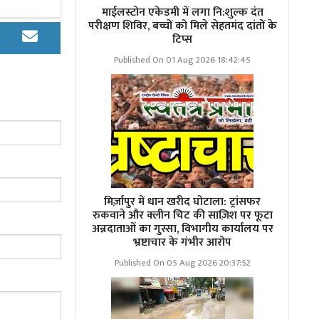
माईलस्टोन एकेडमी में लगा नि:शुल्क दंत
परीक्षण शिविर, बच्चों को मिले सेहतमंद दांतों के
टिप्स
 वाले धनंजय पाल
Published On 01 Aug 2026 18:42:45
िला था। जिसके
या । घटना स्थल
विन्द कुमार,
डाग स्क्वायड,
े हुए आवश्यक
मिर्ज़ापुर में धान खरीद घोटाला: ट्रांसफर
निवासी पटखौली
रुकवाने और क्लीन चिट की साज़िश पर फूटा
 थाना सुरौली
अन्नदाताओं का गुस्सा, विभागीय कार्यालय पर
की गिरफ्तारी
भ्रष्टाचार के गंभीर आरोप
Published On 05 Aug 2026 20:37:52