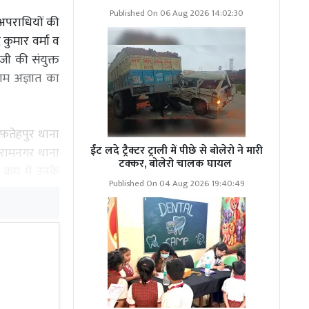
Published On 06 Aug 2026 14:02:30
 अपराधियों की
 कुमार वर्मा व
ओजी की संयुक्त
ाम अज्ञात का
ी फतेहपुर थाना
ईंट लदे ट्रैक्टर ट्राली में पीछे से बोलेरो ने मारी
ा रामनगर थाना
टक्कर, बोलेरो चालक घायल
क्रम में उनके
Published On 04 Aug 2026 19:40:49
 का संपत्ति व
ों को 50 हजार
रि में धारधार
ह भी बताया गया
है । शेष पैसा