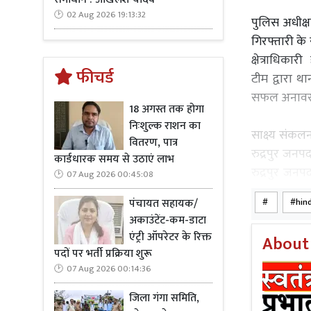
02 Aug 2026 19:13:32
पुलिस अधीक्ष
गिरफ्तारी के 
क्षेत्राधिकार
फीचर्ड
टीम द्वारा 
सफल अनावरण
18 अगस्त तक होगा
निःशुल्क राशन का
साक्ष्य संकलन
वितरण, पात्र
रुद्रपुर जनप
कार्डधारक समय से उठाएं लाभ
रुद्रपुर जनप
07 Aug 2026 00:45:08
द्वारा बताया
पंचायत सहायक/
hin
जमीन के बंटव
अकाउंटेंट-कम-डाटा
एंट्री ऑपरेटर के रिक्त
About
गिरफ्तार अभि
पदों पर भर्ती प्रक्रिया शुरू
रुपए की सुपा
07 Aug 2026 00:14:36
हथियार कुल्हा
जिला गंगा समिति,
कि हत्या के 