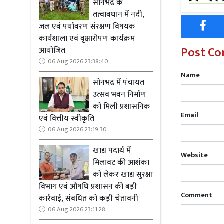
सोनभद्र के
बाद में देने 
तत्वावधान में नदी,
जल एवं पर्यावरण संरक्षण विषयक
विदित हो कि 28
कार्यशाला एवं वृक्षारोपण कार्यक्रम
पुत्र शंकर प
Post C
आयोजित
सम्बन्ध में म
06 Aug 2026 23:38:40
का निरीक्षण
Name
सोनभद्र में पंचायत
क्षेत्राधिका
उत्सव भवन निर्माण
फारेंसिक टी
को मिली प्रशासनिक
दिशा-निर्देश 
Email
एवं वित्तीय स्वीकृति
06 Aug 2026 23:19:30
उक्त अभियोग 
खाद्य पदार्थ में
थाना सुरौली
Website
मिलावट की आशंका
जनपद देवरिय
को लेकर खाद्य सुरक्षा
हेतु पुलिस टीमे
विभाग एवं औषधि प्रशासन की बड़ी
Comment
कार्रवाई, संबधित को कड़ी चेतावनी
06 Aug 2026 23:11:28