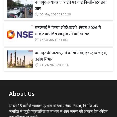
कानपुर–प्रयागराज हाईवे पर कई किलोमीटर तक
जाम
05 May 2026 22:30:20
एनएसई ने किया सीईआरसी नियम 2026 में
मार्केट कपलिंग लागू करने का स्वागत
27 Apr 2026 17:55:51
कानपुर के घाटमपुर में बनेगा नया, इंडस्ट्रीयल हब,
उद्योग विभाग
23 Feb 2026 20:31:14
About Us
पिछले 18 वर्षों से स्वतंत्र प्रभात मीडिया परिवार निष्पक्ष, निर्भीक और
जनहित से जुड़ी पत्रकारिता के माध्यम से आम जनता की आवाज़ देश-विदेश