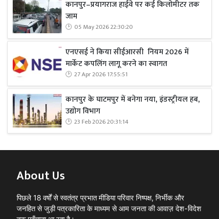
कानपुर–प्रयागराज हाईवे पर कई किलोमीटर तक
जाम
05 May 2026 22:30:20
एनएसई ने किया सीईआरसी नियम 2026 में
मार्केट कपलिंग लागू करने का स्वागत
27 Apr 2026 17:55:51
कानपुर के घाटमपुर में बनेगा नया, इंडस्ट्रीयल हब,
उद्योग विभाग
23 Feb 2026 20:31:14
About Us
पिछले 18 वर्षों से स्वतंत्र प्रभात मीडिया परिवार निष्पक्ष, निर्भीक और
जनहित से जुड़ी पत्रकारिता के माध्यम से आम जनता की आवाज़ देश-विदेश