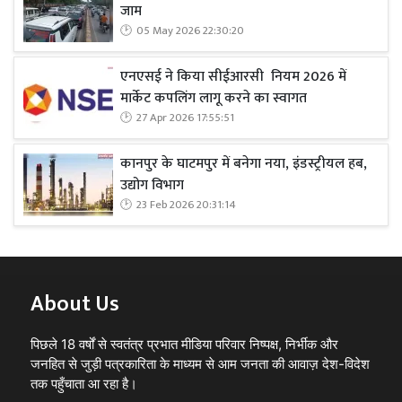
जाम
05 May 2026 22:30:20
एनएसई ने किया सीईआरसी नियम 2026 में
मार्केट कपलिंग लागू करने का स्वागत
27 Apr 2026 17:55:51
कानपुर के घाटमपुर में बनेगा नया, इंडस्ट्रीयल हब,
उद्योग विभाग
23 Feb 2026 20:31:14
About Us
पिछले 18 वर्षों से स्वतंत्र प्रभात मीडिया परिवार निष्पक्ष, निर्भीक और
जनहित से जुड़ी पत्रकारिता के माध्यम से आम जनता की आवाज़ देश-विदेश
तक पहुँचाता आ रहा है।