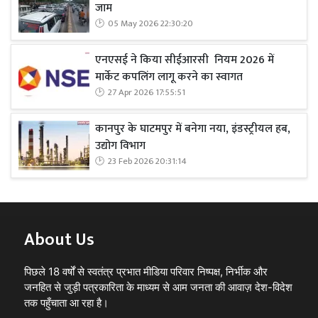
जाम
05 May 2026 22:30:20
एनएसई ने किया सीईआरसी नियम 2026 में
मार्केट कपलिंग लागू करने का स्वागत
27 Apr 2026 17:55:51
कानपुर के घाटमपुर में बनेगा नया, इंडस्ट्रीयल हब,
उद्योग विभाग
23 Feb 2026 20:31:14
About Us
पिछले 18 वर्षों से स्वतंत्र प्रभात मीडिया परिवार निष्पक्ष, निर्भीक और
जनहित से जुड़ी पत्रकारिता के माध्यम से आम जनता की आवाज़ देश-विदेश
तक पहुँचाता आ रहा है।