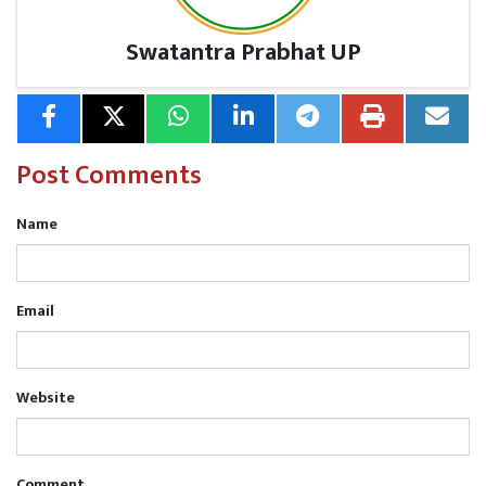
गया। इस मौके पर वरिष्ठ उपाध्यक्ष के0 रामगौतम, कनिष्ठ उपाध्यक्ष
महेश श्रीवास्तव, अशोक श्रीवास्तव, शिवशंकर सिंह, इंद्र प्रताप
Swatantra Prabhat UP
तिवारी, अजय श्रीवास्तव, अरविंद पाण्डेय, देशराज तिवारी, राकेश
श्रीवास्तव, अशोक सिंह, विकास तिवारी, मान सिंह, लोकेश सिंह,
विवेक पाठक, संजय मौर्या आदि अधिवक्ता रहे।
Post Comments
Name
Email
Website
Comment