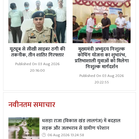
को लेकर विवादों से पुराना नाता रहा है और अब अध्याप व लैब की
कमी को लेकर उपजे ब‌वाल में अधिकारियों ने सूझ बूझ लेते हुए
मामले की शान्त कराया थारु नेता मनोहर लाल थारूने बताया कि
अध्यापकों की तैनाती प्रयाप्त नही है , लैब के अभाव में प्रयोगात्मक
परीक्षाओ के बाधित होने की प्रबल सम्भावना है और इसकी भी
व्यवस्था तत्काल होनी चाहिए।
यूट्यूब से सीखी साइबर ठगी की
मुख्यमंत्री अभ्युदय निःशुल्क
तकनीक, तीन शातिर गिरफ्तार
कोचिंग योजना का शुभारंभ,
प्रतिभाशाली युवाओं को मिलेगा
Published On 03 Aug 2026
निःशुल्क मार्गदर्शन
20:16:00
Published On 03 Aug 2026
20:22:55
नवीनतम समाचार
धसड़ा राजा (विकास खंड लालगंज) में बदहाल
सड़क और जलभराव से ग्रामीण परेशान
06 Aug 2026 13:24:58