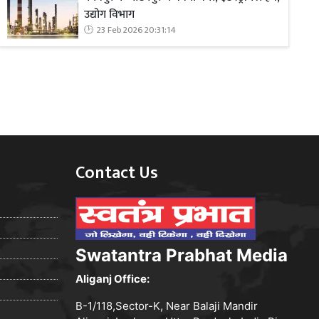
उद्योग विभाग
23 Feb 2026 20:31:14
Contact Us
Swatantra Prabhat Media
Aliganj Office:
B-1/118,Sector-K, Near Balaji Mandir