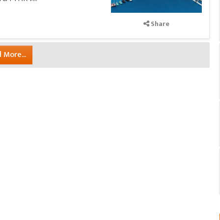
Share
 More...