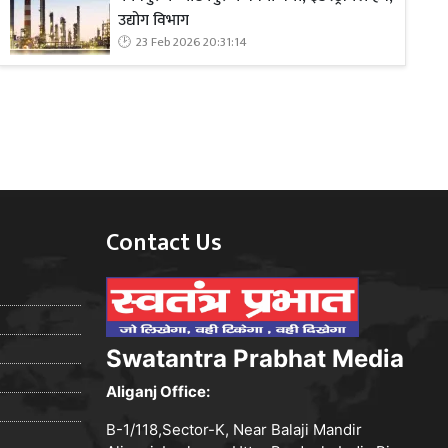
उद्योग विभाग
23 Feb 2026 20:31:14
Contact Us
Swatantra Prabhat Media
Aliganj Office:
B-1/118,Sector-K, Near Balaji Mandir