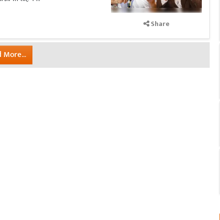
Share
 More...