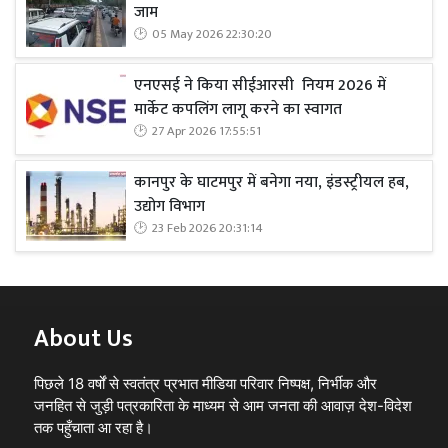
जाम
05 May 2026 22:30:20
एनएसई ने किया सीईआरसी नियम 2026 में
मार्केट कपलिंग लागू करने का स्वागत
27 Apr 2026 17:55:51
कानपुर के घाटमपुर में बनेगा नया, इंडस्ट्रीयल हब,
उद्योग विभाग
23 Feb 2026 20:31:14
About Us
पिछले 18 वर्षों से स्वतंत्र प्रभात मीडिया परिवार निष्पक्ष, निर्भीक और
जनहित से जुड़ी पत्रकारिता के माध्यम से आम जनता की आवाज़ देश-विदेश
तक पहुँचाता आ रहा है।