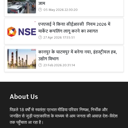
जाम
05 May 2026 22:30:20
एनएसई ने किया सीईआरसी नियम 2026 में
मार्केट कपलिंग लागू करने का स्वागत
27 Apr 2026 17:55:51
कानपुर के घाटमपुर में बनेगा नया, इंडस्ट्रीयल हब,
उद्योग विभाग
23 Feb 2026 20:31:14
About Us
पिछले 18 वर्षों से स्वतंत्र प्रभात मीडिया परिवार निष्पक्ष, निर्भीक और
जनहित से जुड़ी पत्रकारिता के माध्यम से आम जनता की आवाज़ देश-विदेश
तक पहुँचाता आ रहा है।