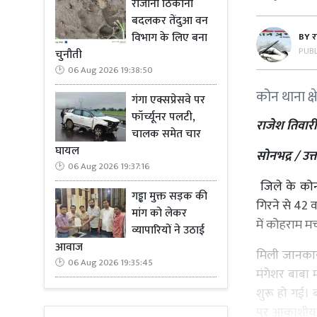
रोजाना ठिकाना
बदलकर तेंदुआ वन
विभाग के लिए बना
BY
र
PUB
चुनौती
06 Aug 2026 19:38:50
कोन थाना क्ष
गंगा एक्सप्रेसवे पर
फॉर्च्यूनर पलटी,
राजेश तिवारी (
चालक समेत चार
घायल
सोनभद्र / उत्त
06 Aug 2026 19:37:16
जिले के कोन 
गड्ढा मुक्त सड़क की
गिरने से 42 
मांग को लेकर
में कोहराम मच
व्यापारियों ने उठाई
आवाज
मिली जानकार
06 Aug 2026 19:35:45
मंगेशर बाबा 
शुरू हो गई। 
पर आकाशीय ब