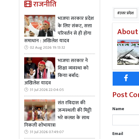
राजनीति
उत्तर प्रदेश
भाजपा सरकार प्रदेश
के लिए संकट, सत्ता
About
परिवर्तन से ही होगा
Read Mo
समाधान : अखिलेश यादव
02 Aug 2026 19:13:32
फुलवंती की अ
भाजपा सरकार ने
छोटे-छोटे बच्
शिक्षा व्यवस्था को
गई है। ग्रामी
किया बर्बाद:
कर रहे हैं। 
अखिलेश यादव
की कार्रवाई 
31 Jul 2026 22:04:05
Post C
जाएगी।
संत रविदास की
Name
जन्मस्थली की मिट्टी
भरे कलश के साथ
निकली शोभायात्रा
Read Mo
31 Jul 2026 07:49:07
Email