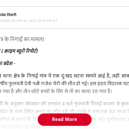
ाजेश तिवारी
LISHED ON
JUN 16, 2025 10:14 PM IST
ेत्र के निगाईं का मामला
 क्राइम ब्यूरो रिपोर्ट)
र प्रदेश -
थाना क्षेत्र के निगाईं गांव में एक दु:खद घटना सामने आई है, जहाँ
वर्षीय फुलवंती देवी पत्नी राजेश चेरो की मौत हो गई। इस हृदय विदारक घट
 गया है और तीन छोटे बच्चों के सिर से माँ का साया उठ गया है।
ी के अनुसार सोमवार को लगभग 4 बजे फुलवंती निगाईं बाजार से कु
मंदिर के पास स्थित अपने घर लौट रही थीं। रास्ते में अचानक तेज गरज
Read More
बारिश से बचने के लिए फुलवंती एक पेड़ के नीचे छिप गईं। दुर्भाग्यवश
िजली गिर गई, जिससे उनकी मौके पर ही मौत हो गई।