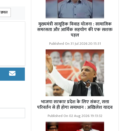
ज्रपात
मुख्यमंत्री सामूहिक विवाह योजना : सामाजिक
समरसता और आर्थिक सहयोग की एक सशक्त
ा जयकारा
पहल
Published On 31 Jul 2026 20:15:31
ं के उनके तीन
ोक की लहर दौड़
वेदनाएं व्यक्त
सन द्वारा आगे
यता प्रदान की
भाजपा सरकार प्रदेश के लिए संकट, सत्ता
परिवर्तन से ही होगा समाधान : अखिलेश यादव
Published On 02 Aug 2026 19:13:32