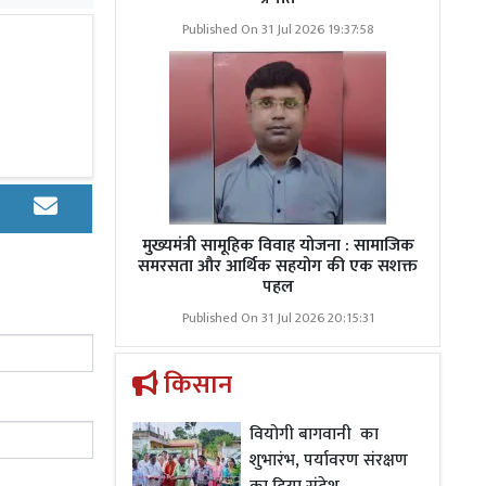
Published On 31 Jul 2026 19:37:58
मुख्यमंत्री सामूहिक विवाह योजना : सामाजिक
समरसता और आर्थिक सहयोग की एक सशक्त
पहल
Published On 31 Jul 2026 20:15:31
सेंटर रेफर
किसान
े कोन से ओबरा
वियोगी बागवानी का
 शारदा मंदिर
शुभारंभ, पर्यावरण संरक्षण
की फोर-व्हीलर