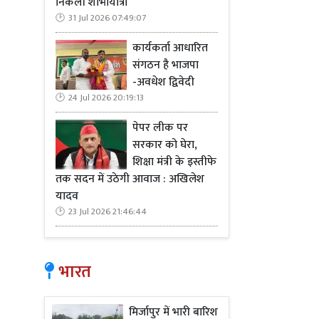
निकली शोभायात्रा
31 Jul 2026 07:49:07
कार्यकर्ता आधारित
संगठन है भाजपा
-अवधेश द्विवेदी
24 Jul 2026 20:19:13
पेपर लीक पर
सरकार को घेरा,
शिक्षा मंत्री के इस्तीफे
Read M
तक सदन में उठेगी आवाज : अखिलेश
यादव
भारी नुकस
23 Jul 2026 21:46:44
स्थानीय निवा
व्यस्त स्थान 
भारत
वाहन अक्सर त
हैं। लोगों ने
लगाए जाएं, त
मिर्जापुर में भारी बारिश