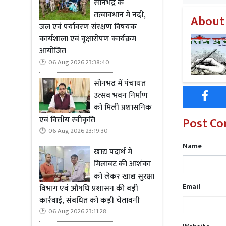
सोनभद्र के
तत्वावधान में नदी,
About
जल एवं पर्यावरण संरक्षण विषयक
कार्यशाला एवं वृक्षारोपण कार्यक्रम
आयोजित
06 Aug 2026 23:38:40
सोनभद्र में पंचायत
उत्सव भवन निर्माण
को मिली प्रशासनिक
एवं वित्तीय स्वीकृति
Post C
06 Aug 2026 23:19:30
Name
खाद्य पदार्थ में
मिलावट की आशंका
Read Mo
को लेकर खाद्य सुरक्षा
Email
विभाग एवं औषधि प्रशासन की बड़ी
मिली जानकारी
कार्रवाई, संबधित को कड़ी चेतावनी
की तरफ आ रह
06 Aug 2026 23:11:28
चौराहे पर उन