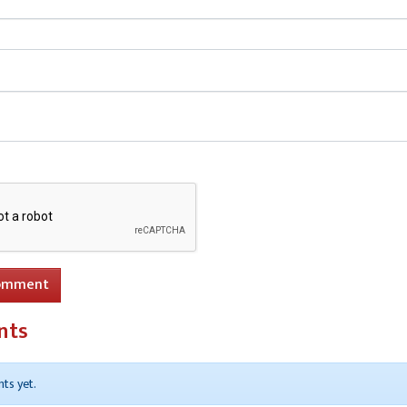
सा बुरी तरह से क्षतिग्रस्त हो गया। हालांकि रेंजर सत्येंद्र सिंह और गाड़ी
 सुरक्षित रहे और उन्हें कोई शारीरिक चोट नहीं आई।
re
खपरैल के मकान में संदिग्ध परिस्थितियों में आग लगने से ग्रिहस्ती क
 राख।
omment
nts
ts yet.