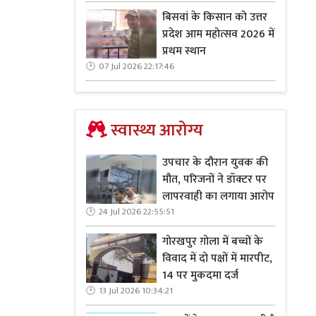
बिसवां के किसान को उत्तर
प्रदेश आम महोत्सव 2026 में
प्रथम स्थान
07 Jul 2026 22:17:46
स्वास्थ्य आरोग्य
उपचार के दौरान युवक की
पालक को हुआ
मौत, परिजनों ने डॉक्टर पर
लापरवाही का लगाया आरोप
24 Jul 2026 22:55:51
ौराहा एक बेहद
गोरखपुर ग़ोला में बच्चों के
कारण छोटे-बड़े
विवाद में दो पक्षों में मारपीट,
ाएं होती रहती
14 पर मुकदमा दर्ज
राहे पर ब्रेकर
13 Jul 2026 10:34:21
दुर्घटनाओं से