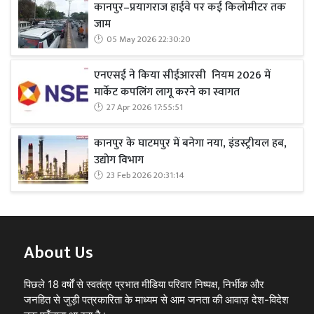
कानपुर–प्रयागराज हाईवे पर कई किलोमीटर तक
जाम
05 May 2026 22:30:20
एनएसई ने किया सीईआरसी नियम 2026 में
मार्केट कपलिंग लागू करने का स्वागत
27 Apr 2026 17:55:51
कानपुर के घाटमपुर में बनेगा नया, इंडस्ट्रीयल हब,
उद्योग विभाग
23 Feb 2026 20:31:14
About Us
पिछले 18 वर्षों से स्वतंत्र प्रभात मीडिया परिवार निष्पक्ष, निर्भीक और
जनहित से जुड़ी पत्रकारिता के माध्यम से आम जनता की आवाज़ देश-विदेश