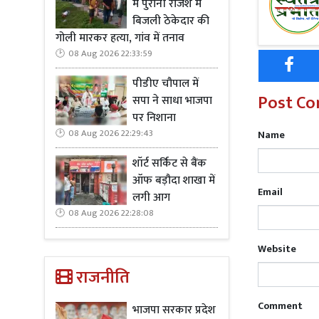
में पुरानी रंजिश में
है। कांग्रेस 
बिजली ठेकेदार की
गोली मारकर हत्या, गांव में तनाव
08 Aug 2026 22:33:59
पीडीए चौपाल में
Read M
Post C
सपा ने साधा भाजपा
परेशान
पर निशाना
08 Aug 2026 22:29:43
Name
शॉर्ट सर्किट से बैंक
इससे पहले आज
ऑफ बड़ौदा शाखा में
महारत हासिल
Email
लगी आग
चाहिए। उन्हे
08 Aug 2026 22:28:08
हासिल है। वे
Website
राजनीति
Comment
भाजपा सरकार प्रदेश
Read Mo