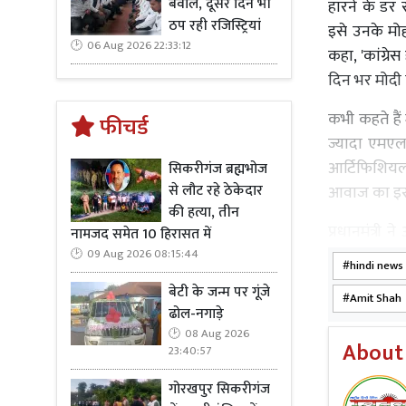
बवाल, दूसरे दिन भी
हारने के डर 
ठप रही रजिस्ट्रियां
इसे उनके मोहब
06 Aug 2026 22:33:12
कहा, 'कांग्रे
दिन भर मोदी क
कभी कहते हैं
फीचर्ड
ज्यादा एमएल
आर्टिफिशियल
सिकरीगंज ब्रह्मभोज
से लौट रहे ठेकेदार
आवाज का इस्त
की हत्या, तीन
प्रधानमंत्री 
नामजद समेत 10 हिरासत में
कहा, "मोदी 
09 Aug 2026 08:15:44
hindi news
बदलने के लिए
बेटी के जन्म पर गूंजे
Amit Shah
चाहते हैं।" 
ढोल-नगाड़े
कई मौकों पर 
08 Aug 2026
About
23:40:57
क्या एक कमजो
गोरखपुर सिकरीगंज
पर ले जा सकत