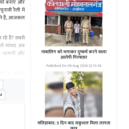
डियो बनाएं और
ुनावी रैली में
रहते हैं, आजकल
रहे हैं? सबसे
ाले सांसद अब
नाबालिग को भगाकर दुष्कर्म करने वाला
के भाषणों और
आरोपी गिरफ्तार
Published On 06 Aug 2026 22:15:58
 हैं। उन्होंने
बंधन मोदी को
वे मुझे बदलना
ol
त" है और उसने
ो नई ऊंचाइयों
मलिहाबाद: 5 दिन बाद सकुशल मिला लापता
 को धोखा दिया
छात्र