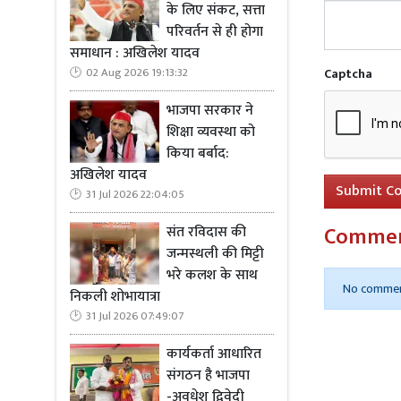
के लिए संकट, सत्ता
परिवर्तन से ही होगा
' हम तो यही
समाधान : अखिलेश यादव
चाहिए। पीएम 
Captcha
02 Aug 2026 19:13:32
बात नहीं करन
भाजपा सरकार ने
रखें, हताशा में
शिक्षा व्यवस्था को
किया बर्बाद:
अखिलेश यादव
Submit C
31 Jul 2026 22:04:05
Comme
संत रविदास की
Read Mo
जन्मस्थली की मिट्टी
भरे कलश के साथ
No commen
निकली शोभायात्रा
31 Jul 2026 07:49:07
कार्यकर्ता आधारित
संगठन है भाजपा
-अवधेश द्विवेदी