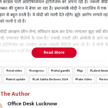
से कांग्रेस पार्टी आर्टिफिशियल इंटेलिजेंस को अपना रही है। नकली वी
्बत की दुकान में बेचा जा रहा है। प्रधानमंत्री मोदी ने धाराशिव में एक च
स हार से बहुत डरती है। वे मोदी को गाली देते रहेंगे। झूठे आरोप लगाते 
ो गाली दे रहे हैं।
 मोदी आरक्षण छीन लेगा, संविधान खत्म कर देगा। लगातार झूठ क्यों बोल 
सी, एमएलए बीजेपी के पास हैं।" एससी, एसटी और ओबीसी से आने व
 इंटेलिजेंस का उपयोग करके नकली वीडियो बना रहे हैं। वे मोदी 
ेमाल कर फर्जी वीडियो बना रहे हैं।'
Read More
ने आगे कहा कि वह देश में लोगों के जीवन में बदलाव के लिए प्रयास कर रहे
आपके जीवन को बदलने के लिए दिन-रात काम करते हैं, जबकि INDI गठ
viral video
congress
rahul gandhi
bjp
Latest News
 सभी प्रयास कर रहा है। मैं आपके जीवन को बदलना चाहता हूं लेकिन 
latest update
Lok Sabha Elections 2024
Fake Video
ai to
उन्होंने आगे उल्लेख किया कि कांग्रेस की केवल एक ही पहचान "विश्वासघा
"मराठवाड़ा की भूमि" को धोखा दिया है।
 The Author
र सरकार एक मजबूत राष्ट्र बना सकती है? क्या कांग्रेस सरकार भारत क
Office Desk Lucknow
ी है? कांग्रेस की केवल एक ही पहचान है - विश्वासघात"। इसने महाराष्ट्र