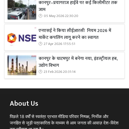
कानपुर–प्रयागराज हाईवे पर कई किलोमीटर तक
जाम
05 May 2026 22:30:20
एनएसई ने किया सीईआरसी नियम 2026 में
मार्केट कपलिंग लागू करने का स्वागत
27 Apr 2026 17:55:51
कानपुर के घाटमपुर में बनेगा नया, इंडस्ट्रीयल हब,
उद्योग विभाग
23 Feb 2026 20:31:14
About Us
पिछले 18 वर्षों से स्वतंत्र प्रभात मीडिया परिवार निष्पक्ष, निर्भीक और
जनहित से जुड़ी पत्रकारिता के माध्यम से आम जनता की आवाज़ देश-विदेश