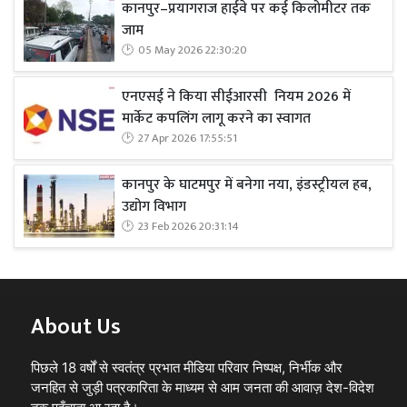
कानपुर–प्रयागराज हाईवे पर कई किलोमीटर तक
जाम
05 May 2026 22:30:20
एनएसई ने किया सीईआरसी नियम 2026 में
मार्केट कपलिंग लागू करने का स्वागत
27 Apr 2026 17:55:51
कानपुर के घाटमपुर में बनेगा नया, इंडस्ट्रीयल हब,
उद्योग विभाग
23 Feb 2026 20:31:14
About Us
पिछले 18 वर्षों से स्वतंत्र प्रभात मीडिया परिवार निष्पक्ष, निर्भीक और
जनहित से जुड़ी पत्रकारिता के माध्यम से आम जनता की आवाज़ देश-विदेश