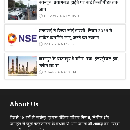
कानपुर–प्रयागराज हाईवे पर कई किलोमीटर तक
जाम
05 May 2026 22:30:20
एनएसई ने किया सीईआरसी नियम 2026 में
मार्केट कपलिंग लागू करने का स्वागत
27 Apr 2026 17:55:51
कानपुर के घाटमपुर में बनेगा नया, इंडस्ट्रीयल हब,
उद्योग विभाग
23 Feb 2026 20:31:14
About Us
पिछले 18 वर्षों से स्वतंत्र प्रभात मीडिया परिवार निष्पक्ष, निर्भीक और
जनहित से जुड़ी पत्रकारिता के माध्यम से आम जनता की आवाज़ देश-विदेश