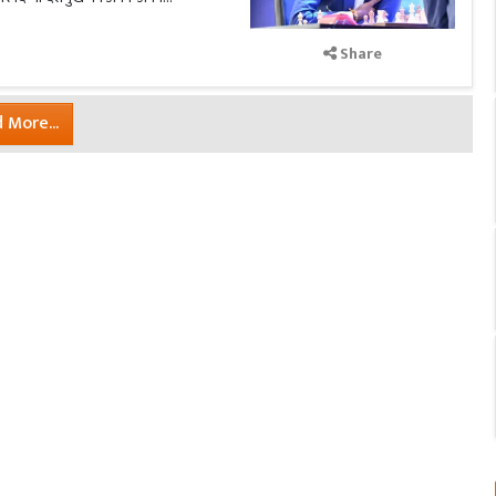
Share
 More...