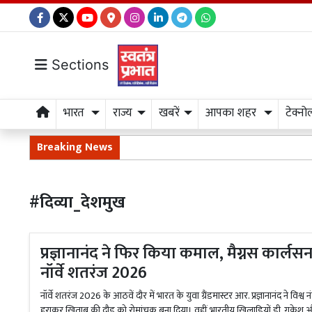
Sections
भारत
राज्य
खबरें
आपका शहर
टेक्नो
Breaking News
#दिव्या_देशमुख
प्रज्ञानानंद ने फिर किया कमाल, मैग्नस कार्लस
नॉर्वे शतरंज 2026
नॉर्वे शतरंज 2026 के आठवें दौर में भारत के युवा ग्रैंडमास्टर आर. प्रज्ञानानंद ने विश
हराकर खिताब की दौड़ को रोमांचक बना दिया। वहीं भारतीय खिलाड़ियों डी. गुकेश औ