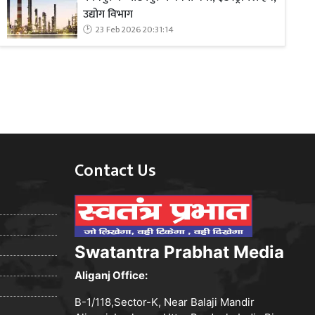
उद्योग विभाग
23 Feb 2026 20:31:14
Contact Us
Swatantra Prabhat Media
Aliganj Office:
B-1/118,Sector-K, Near Balaji Mandir