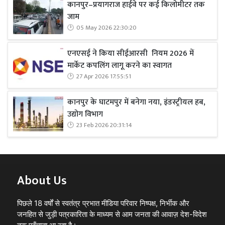
कानपुर–प्रयागराज हाईवे पर कई किलोमीटर तक
जाम
05 May 2026 22:30:20
एनएसई ने किया सीईआरसी नियम 2026 में
मार्केट कपलिंग लागू करने का स्वागत
27 Apr 2026 17:55:51
कानपुर के घाटमपुर में बनेगा नया, इंडस्ट्रीयल हब,
उद्योग विभाग
23 Feb 2026 20:31:14
About Us
पिछले 18 वर्षों से स्वतंत्र प्रभात मीडिया परिवार निष्पक्ष, निर्भीक और
जनहित से जुड़ी पत्रकारिता के माध्यम से आम जनता की आवाज़ देश-विदेश