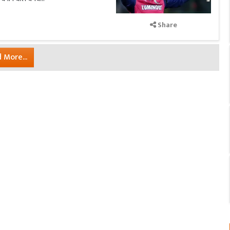
Share
 More...