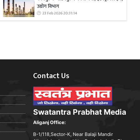
उद्योग विभाग
23 Feb 2026 20:31:14
Contact Us
Swatantra Prabhat Media
Aliganj Office:
B-1/118,Sector-K, Near Balaji Mandir