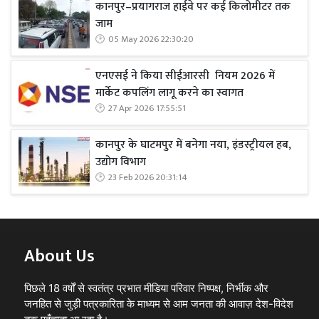
कानपुर–प्रयागराज हाईवे पर कई किलोमीटर तक
जाम
05 May 2026 22:30:20
एनएसई ने किया सीईआरसी नियम 2026 में
मार्केट कपलिंग लागू करने का स्वागत
27 Apr 2026 17:55:51
कानपुर के घाटमपुर में बनेगा नया, इंडस्ट्रीयल हब,
उद्योग विभाग
23 Feb 2026 20:31:14
About Us
पिछले 18 वर्षों से स्वतंत्र प्रभात मीडिया परिवार निष्पक्ष, निर्भीक और
जनहित से जुड़ी पत्रकारिता के माध्यम से आम जनता की आवाज़ देश-विदेश