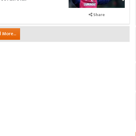
Share
 More...