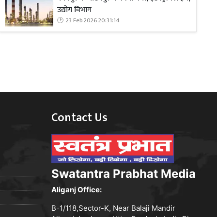
उद्योग विभाग
23 Feb 2026 20:31:14
Contact Us
Swatantra Prabhat Media
Aliganj Office:
B-1/118,Sector-K, Near Balaji Mandir